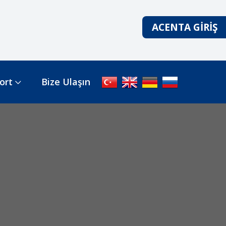
ACENTA GIRIŞ
ort
Bize Ulaşın
);">