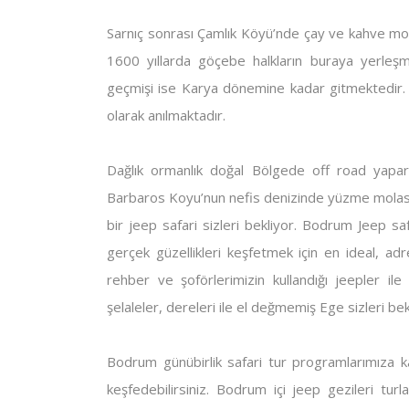
Sarnıç sonrası Çamlık Köyü’nde çay ve kahve mola
1600 yıllarda göçebe halkların buraya yerleş
geçmişi ise Karya dönemine kadar gitmektedir. 
olarak anılmaktadır.
Dağlık ormanlık doğal Bölgede off road yaparak Y
Barbaros Koyu’nun nefis denizinde yüzme molas
bir jeep safari sizleri bekliyor. Bodrum Jeep sa
gerçek güzellikleri keşfetmek için en ideal, adr
rehber ve şoförlerimizin kullandığı jeepler ile
şelaleler, dereleri ile el değmemiş Ege sizleri bek
Bodrum günübirlik safari tur programlarımıza ka
keşfedebilirsiniz. Bodrum içi jeep gezileri turl