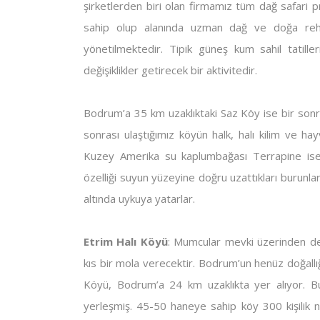
şirketlerden biri olan firmamız tüm dağ safari p
sahip olup alanında uzman dağ ve doğa rehbe
yönetilmektedir. Tipik güneş kum sahil tatill
değişiklikler getirecek bir aktivitedir.
Bodrum’a 35 km uzaklıktaki Saz Köy ise bir sonrak
sonrası ulaştığımız köyün halk, halı kilim ve ha
Kuzey Amerika su kaplumbağası Terrapine ise 
özelliği suyun yüzeyine doğru uzattıkları burunlar
altında uykuya yatarlar.
Etrim Halı Köyü
: Mumcular mevki üzerinden d
kıs bir mola verecektir. Bodrum’un henüz doğallığ
Köyü, Bodrum’a 24 km uzaklıkta yer alıyor. Bu
yerleşmiş. 45-50 haneye sahip köy 300 kişilik n