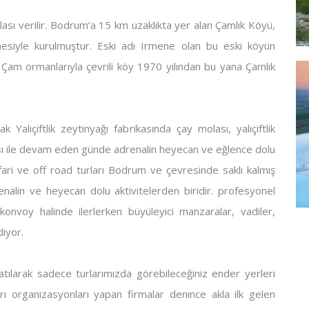
sı verilir. Bodrum’a 15 km uzaklıkta yer alan Çamlık Köyü,
mesiyle kurulmuştur. Eski adı Irmene olan bu eski köyün
Çam ormanlarıyla çevrili köy 1970 yılından bu yana Çamlık
alıçiftlik zeytinyağı fabrikasında çay molası, yalıçiftlik
ı ile devam eden günde adrenalin heyecan ve eğlence dolu
fari ve off road turları Bodrum ve çevresinde saklı kalmış
enalin ve heyecan dolu aktivitelerden biridir. profesyonel
 konvoy halinde ilerlerken büyüleyici manzaralar, vadiler,
liyor.
tılarak sadece turlarımızda görebileceğiniz ender yerleri
arı organizasyonları yapan firmalar denince akla ilk gelen