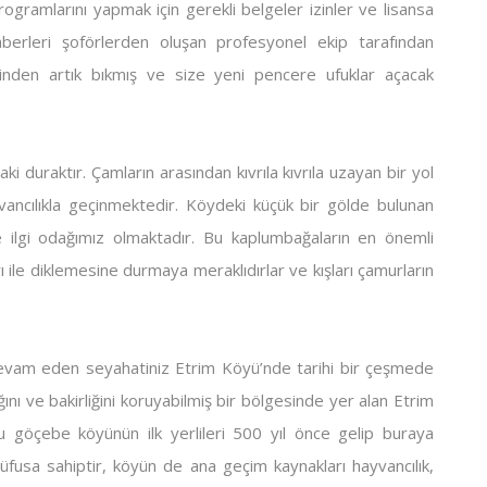
rogramlarını yapmak için gerekli belgeler izinler ve lisansa
rleri şoförlerden oluşan profesyonel ekip tarafından
erinden artık bıkmış ve size yeni pencere ufuklar açacak
i duraktır. Çamların arasından kıvrıla kıvrıla uzayan bir yol
yvancılıkla geçinmektedir. Köydeki küçük bir gölde bulunan
ilgi odağımız olmaktadır. Bu kaplumbağaların en önemli
ı ile diklemesine durmaya meraklıdırlar ve kışları çamurların
evam eden seyahatiniz Etrim Köyü’nde tarihi bir çeşmede
ını ve bakirliğini koruyabilmiş bir bölgesinde yer alan Etrim
 göçebe köyünün ilk yerlileri 500 yıl önce gelip buraya
üfusa sahiptir, köyün de ana geçim kaynakları hayvancılık,