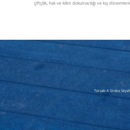
çiftçilik, halı ve kilim dokumacılığı ve kış döneml
Türsab A Grubu Seyaha